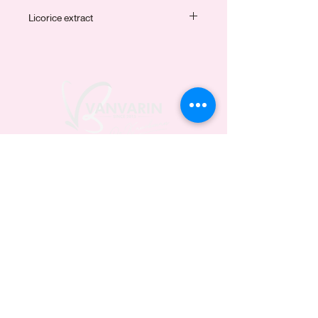
ช่วยคงความชุ่มชื้นให้กับผิว เติมน้ำให้
Vitamin C ทั่วไป 10-100 เท่า ปกป้องผิว
Licorice extract
ผิว
จากอนุมูลอิสระและความร่วงโรย และ
ลดริ้วรอย
ลดการอักเสบของผิว
วันเวลาเปิดให้บริการ
วันอังคาร - วันศุกร์
10.30 - 20.30
น.
วันเสาร์ - วันอาทิตย์
10.00 - 19.00
น.
หยุดทุกวันจันทร์
66/7 ถนน ศิริรัฐ ตำบล ในเมือง
อำเภอเมืองสุรินทร์ สุรินทร์ 32000
E-Mail:
vanvarinclinic@gmail.com
Tel:
091 828 9292