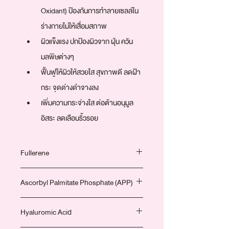
Oxidant) ป้องกันการทำลายเซลล์ใน
ร่างกายไม่ให้เสื่อมสภาพ
ผิวแข็งแรง ปกป้องผิวจาก ฝุ่น ควัน 
มลพิษต่างๆ
ฟื้นฟูให้ผิวให้สวยใส สุขภาพดี ลดฝ้า
กระ จุดด่างดำจางลง
เพิ่มความกระจ่างใส ต่อต้านอนุมูล
อิสระ ลดเลือนริ้วรอย
Fullerene
Ascorbyl Palmitate Phosphate (APP)
นวัตกรรมสารต้านอนุมูลอิสระที่ได้รับ
รางวัลโนเบล มีประสิทธิภาพในการ
กำจัดอนุมูลอิสระมากกว่า Vitamin C 
Hyaluromic Acid
รูปแบบของ Vitamin C ที่สามารถซีมเข้า
125 เท่า ทำหน้าที่ปกป้องผิวหนังตั้งแต่
สู่ผิวหนังชั้นในสุด (dermis) ได้มากกว่า 
ชั้นบนสุด (epidermis)