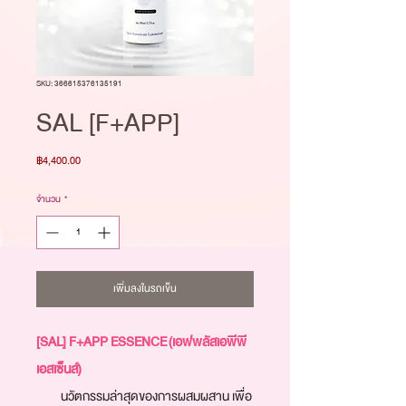
SKU: 366615376135191
SAL [F+APP]
ราคา
฿4,400.00
จำนวน
*
เพิ่มลงในรถเข็น
[SAL] F+APP ESSENCE (เอฟพลัสเอพีพี 
เอสเซ็นส์)
           นวัตกรรมล่าสุดของการผสมผสาน เพื่อ