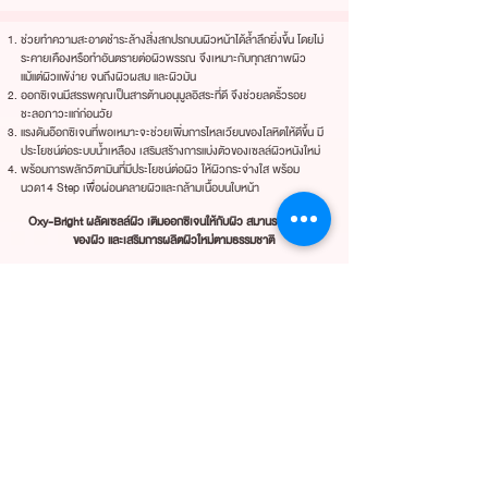
ช่วยทำความสะอาดชำระล้างสิ่งสกปรกบนผิวหน้าได้ล้ำลึกยิ่งขึ้น โดยไม่
ระคายเคืองหรือทำอันตรายต่อผิวพรรณ จึงเหมาะกับทุกสภาพผิว
แม้แต่ผิวแพ้ง่าย จนถึงผิวผสม และผิวมัน
ออกซิเจนมีสรรพคุณเป็นสารต้านอนุมูลอิสระที่ดี จึงช่วยลดริ้วรอย
ชะลอภาวะแก่ก่อนวัย
แรงดันอ๊อกซิเจนที่พอเหมาะจะช่วยเพิ่มการไหลเวียนของโลหิตให้ดีขึ้น มี
ประโยชน์ต่อระบบน้ำเหลือง เสริมสร้างการแบ่งตัวของเซลล์ผิวหนังใหม่
พร้อมการพลักวิตามินที่มีประโยชน์ต่อผิว ให้ผิวกระจ่างใส พร้อม
นวด14 Step เพื่อผ่อนคลายผิวและกล้ามเนื้อบนใบหน้า
Oxy-Bright ผลัดเซลล์ผิว เติมออกซิเจนให้กับผิว สมานรอยอักเสบ
ของผิว และเสริมการผลิตผิวใหม่ตามธรรมชาติ
" ผิวแข็งแรง สุขภาพดี เผยผิวใส
อย่างเป็นธรรมชาติ "
ทำโดยแพทย์ผู้มีประสบการณ์สูงและใส่ใจ
รายละเอียดตรงจุดที่ต้องการแก้ไข