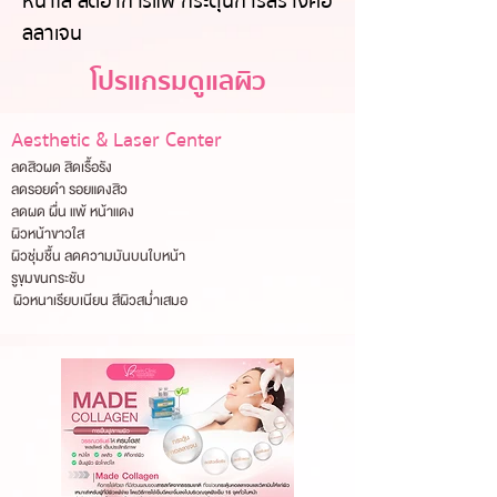
หน้าใส ลดอาการแพ้
กระตุ้นการสร้างคอ
ลลาเจน
โปรแกรมดูแลผิว
Aesthetic & Laser Center
ลดสิวผด สิดเรื้อรัง
ลดรอยดำ รอยแดงสิว
ลดผด ผื่น แพ้ หน้าแดง
ผิวหน้าขาวใส
ผิวชุ่มชื้น ลดความมันบนใบหน้า
รูขุมขนกระชับ
ผิวหนาเรียบเนียน สีผิวสม่ำเสมอ