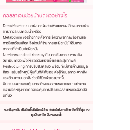
คอลลาเจนช่วยบำบัดผิวอย่างไร
Detoxification การเร่งการขับสารพิษเเละของเสียของจากร่าง
การทางระบบต่อมน้ำเหลือง
Metabolism ของร่างกาย คือการเร่งเผาพลาญพลังงานและ
การไหลเวียนเลือด จึงช่วยให้ร่างการและผิวหนังได้รับสาร
อาหารที่จำเป็นต่อผิวหนัง
Nutrients and cell therapy คือการเติมสารอาหาร เติม
วิตามินแก่ผิวเพื่อให้เซลล์ผิวหนังแข็งแรงและสุขภาพดี
Restructuring การปรับสมดุลผิว พร้อมทั้งมีสารต้านอนุมูล
อิสระ เสริมสร้างภูมิคุ้มกันที่ดีแข็งแรง ต่อสู้กับมลภาวะจากสิ่ง
แวดล้อมภายนอกจึงช่วยให้ผิวแข็งแรงมากขึ้น
มีกระบวนการกระตุ้นการสร้างคอลลาเจนและลดการทำลาย
ความยืดหยุ่นจากการกระตุ้นการสร้างคอลลาเจนและอีลาสติ
นที่ผิว
หมดปัญหาสิว เป็นสิวเรื้อรังผิวแพ้ง่าย ศาสตร์แห่งการรักษาสิวที่ดีที่สุด จบ
ทุกปัญหาสิว ผิวหมองคล้ำ