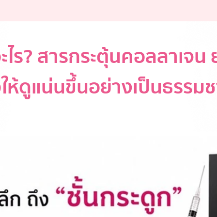
อะไร? สารกระตุ้นคอลลาเจน
วให้ดูแน่นขึ้นอย่างเป็นธรรมช