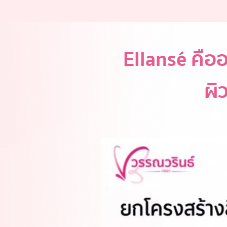
Ellansé คือ
ผิ