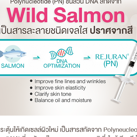
ะตุ้นให้เกิดเซลล์ผิวใหม่ เป็นสารสกัดจาก Polyneucle