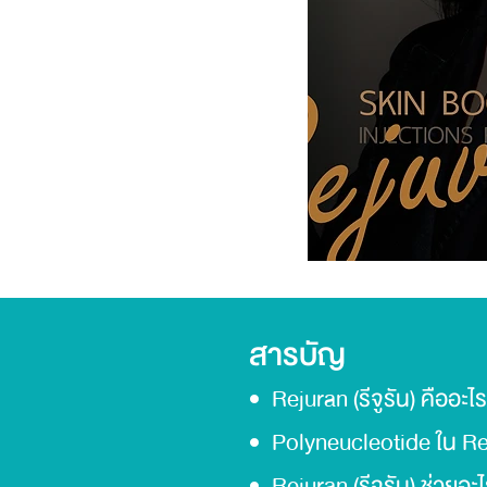
สารบัญ
Rejuran (รีจูรัน) คืออะไร
Polyneucleotide ใน Rej
Rejuran (รีจูรัน) ช่วยอะ