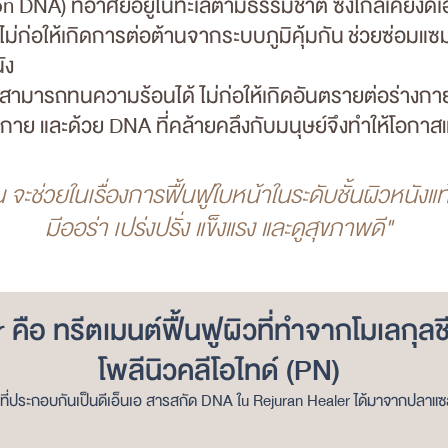
NA) ที่อาศัยอยู่ในทะเลตามธรรมชาติ ซึ่งใกล้เคียง
ดีเ
ไม่ก่อให้เกิดการต่อต้านจาก
ระบบภูมิคุ้มกัน
ช่วยซ่อมแซม
ัง
มารถทนความร้อนได้ ไม่ก่อให้เกิดอันตรายต่อร่างกาย 
งกาย และด้วย DNA ที่คล้ายคลึงกับมนุษย์จึงทำให้โอกา
ัน จะช่วยในเรื่องการฟื้นฟูใบหน้าในระดับชั้น
ผิวหนังแท
มีออร่า เปร่งปรั่ง แข็งแรง และดูสุขภาพดี"
คือ ทรีตเมนต์ฟื้นฟูผิวที่ทำจากโมเลกุลชี
โพลีนิวคลีโอไทด์ (PN)
านที่ประกอบกันเป็นดีเอ็นเอ สารสกัด DNA ใu Rejuran Healer ได้มาจากปลา