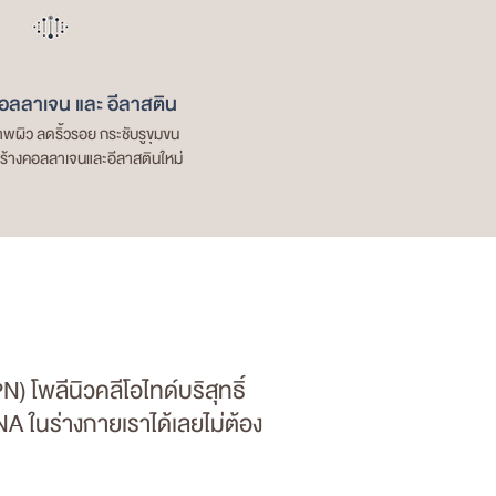
คอลลาเจน และ อีลาสติน
พผิว ลดริ้วรอย กระชับรูขุมขน
สร้างคอลลาเจนและอีลาสตินใหม่
โพลีนิวคลีโอไทด์บริสุทธิ์
DNA ในร่างกายเราได้เลยไม่ต้อง