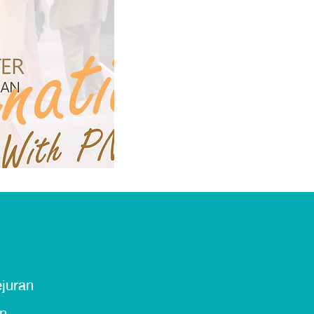
ejuran
an