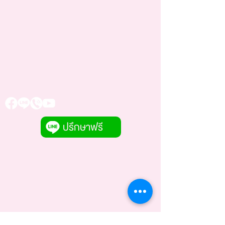
วันเวลาเปิดให้บริการ
วันอังคาร - วันศุกร์
10.30 - 20.30
น.
วันเสาร์ - วันอาทิตย์
10.00 - 19.00
น.
หยุดทุกวันจันทร์
66/7 ถนน ศิริรัฐ ตำบล ในเมือง
อำเภอเมืองสุรินทร์ สุรินทร์ 32000
E-Mail:
vanvarinclinic@gmail.com
Tel:
091 828 9292
ปรึกษาฟรี