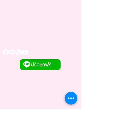
วันเวลาเปิดให้บริการ
วันอังคาร - วันศุกร์
10.30 - 20.30
น.
วันเสาร์ - วันอาทิตย์
10.00 - 19.00
น.
หยุดทุกวันจันทร์
66/7 ถนน ศิริรัฐ ตำบล ในเมือง
อำเภอเมืองสุรินทร์ สุรินทร์ 32000
E-Mail:
vanvarinclinic@gmail.com
Tel:
091 828 9292
ปรึกษาฟรี